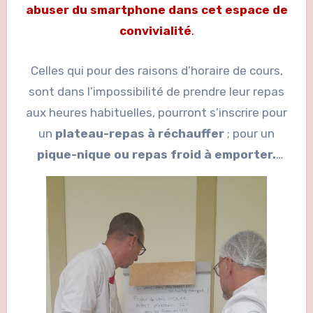
abuser du smartphone dans cet espace de
convivialité
.
Celles qui pour des raisons d’horaire de cours,
sont dans l’impossibilité de prendre leur repas
aux heures habituelles, pourront s’inscrire pour
un
plateau-repas à réchauffer
; pour un
pique-nique ou repas froid à emporter.
Elles veilleront à
anticiper
leur demande
écrite sur les listes ad hoc de façon que le suivi
soit assuré sans précipitation par l’équipe de
restauration.